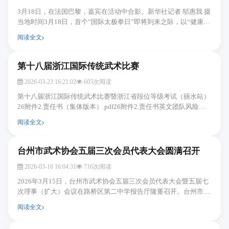
3月18日，在法国巴黎，嘉宾在活动中合影。新华社记者 邬惠我 摄
当地时间3月18日，首个“国际太极拳日”即将到来之际，以“健康生
活，太极同行”为主题的庆祝活动在法国巴黎...
阅读全文
第十八届浙江国际传统武术比赛
2026-03-23 16:21:02
605次阅读
第十八届浙江国际传统武术比赛暨浙江省段位等级考试（丽水站）
26附件2.责任书（集体版本）.pdf26附件2.责任书英文团队风险告
知书.pdf26附件2.责任书.pdf26附件7.志愿者裁判...
阅读全文
台州市武术协会五届三次会员代表大会圆满召开
2026-03-16 16:04:31
716次阅读
2026年3月15日，台州市武术协会五届三次会员代表大会暨五届七
次理事（扩大）会议在路桥区第二中学报告厅隆重召开。台州市体
育事业发展中心党组成员颜建荣，台州市体育局群体...
阅读全文