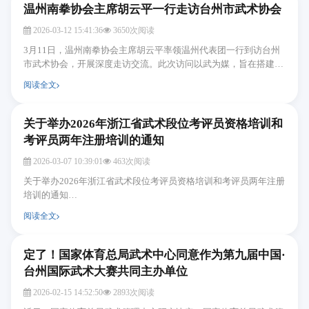
温州南拳协会主席胡云平一行走访台州市武术协会
2026-03-12 15:41:36
3650次阅读
3月11日，温州南拳协会主席胡云平率领温州代表团一行到访台州
市武术协会，开展深度走访交流。此次访问以武为媒，旨在搭建两
地武术文化互鉴的桥梁，共同探索“体育+”融合发...
阅读全文
关于举办2026年浙江省武术段位考评员资格培训和
考评员两年注册培训的通知
2026-03-07 10:39:01
463次阅读
关于举办2026年浙江省武术段位考评员资格培训和考评员两年注册
培训的通知
http://www.zjws.net/aClassXHTZ112/V7cgZpQWmDbmAocBsydKLj 26012
阅读全文
-附件2--2026年浙江国际传统武...
定了！国家体育总局武术中心同意作为第九届中国·
台州国际武术大赛共同主办单位
2026-02-15 14:52:50
2893次阅读