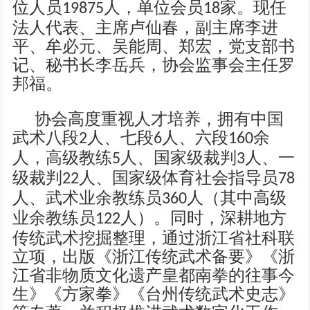
位人员
人
，
单位会员
家
。现任
19875
18
法人代表、主席卢仙春，副主席李进
平、牟必元、吴能周、郑宏，党支部书
记、秘书长李岳兵，协会监事会主任罗
邦福。
协会高度重视人才培养，拥有中国
武术八段
人、七段
人、六段
余
2
6
160
人，高级教练
人、国家级裁判
人、一
5
3
级裁判
人、国家级体育社会指导员
22
78
人、武术业余教练员
人（其中高级
360
业余教练员
人）。同时，深耕地方
122
传统武术挖掘整理，通过浙江省社科联
立项，出版《浙江传统武术备要》《浙
江省非物质文化遗产皇都南拳的往事今
生》《方家拳》《台州传统武术史志》