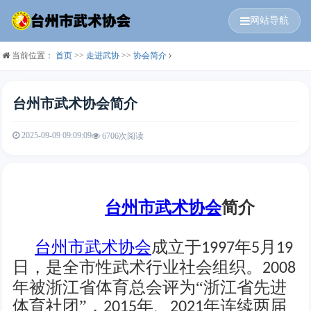
网站导航
当前位置：
首页
>>
走进武协
>>
协会简介
台州市武术协会简介
2025-09-09 09:09:09
6706次阅读
台州市武术协会
简介
台州市武术协会
成立于
年
月
1997
5
19
日，是全市性武术行业社会组织。
2008
年被浙江省体育总会评为“浙江省先进
体育社团”，
年、
年连续两届
2015
2021