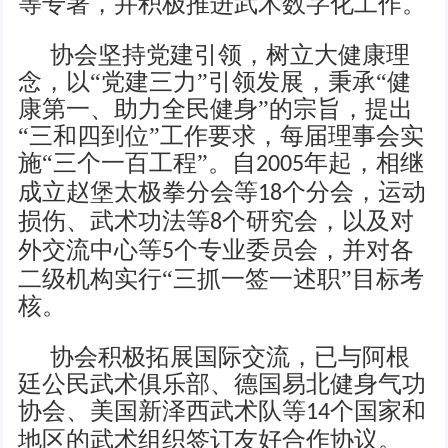
等专著，并积极推进武术数字化工作。
协会坚持党建引领，树立大健康理
念，以“党建三力”引领发展，秉承“健
康第一、助力全民健身”的宗旨，提出
“三和四到位”工作要求，每届理事会实
施“三个一百工程”。自
年起，相继
2005
成立赵堡太极拳
分会
等
个分会，运动
18
损伤、武术功法等
个研究会，以及对
8
外交流中心等
个专业委员会，并对各
5
二级机构实行“三抓一签一述职”目标考
核。
协会积极拓展国际交流，已与阿根
廷公民武术俱乐部、德国易北健身气功
协会、美国新泽西武术队等
个国家和
14
地区的武术组织签订友好合作协议。