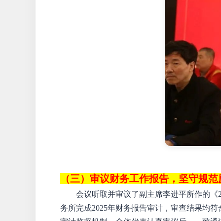
（
三
）
审议财务工作报告，坚守规范
会议听取并审议了
副主席李进平
所作的
《
务所完成2025年财务报告审计，审查结果均